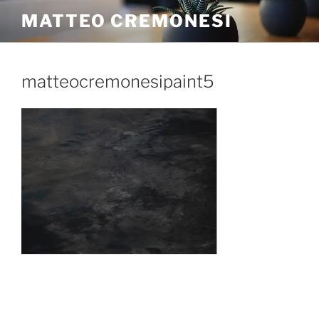
MATTEO CREMONESI
matteocremonesipaint5