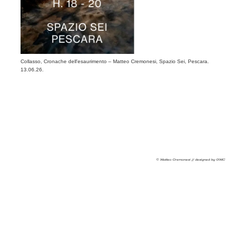
Archive 
Collasso, Cronache dell'esaurimento – Matteo Cremonesi, Spazio Sei, Pescara.
13.06.26.
© Matteo Cremonesi // designed by GMC