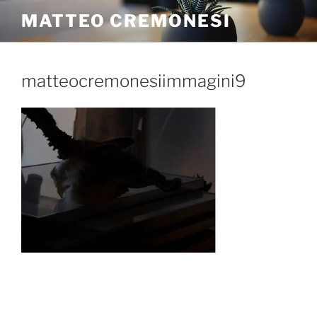
MATTEO CREMONESI
matteocremonesiimmagini9