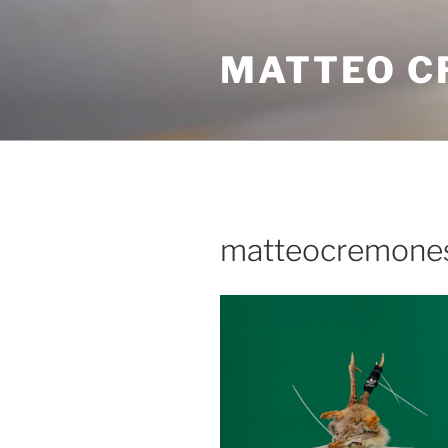
MATTEO C
matteocremones