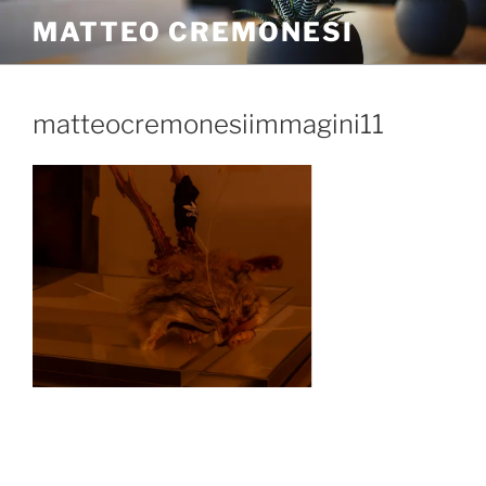
MATTEO CREMONESI
matteocremonesiimmagini11