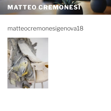
MATTEO CREMONESI
matteocremonesigenova18