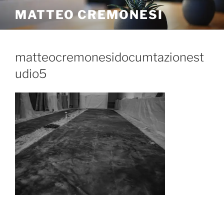
MATTEO CREMONESI
matteocremonesidocumtazionest
udio5