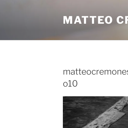
MATTEO C
matteocremones
o10