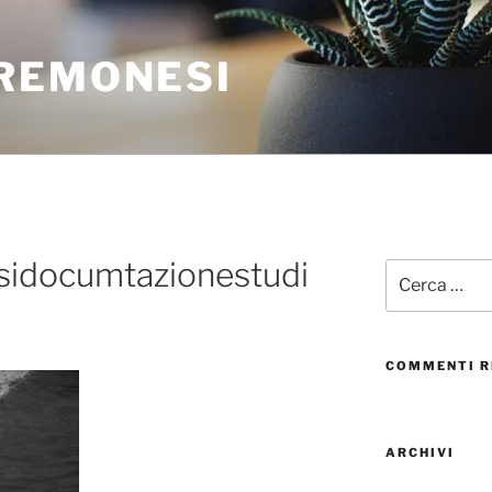
REMONESI
idocumtazionestudi
COMMENTI R
ARCHIVI