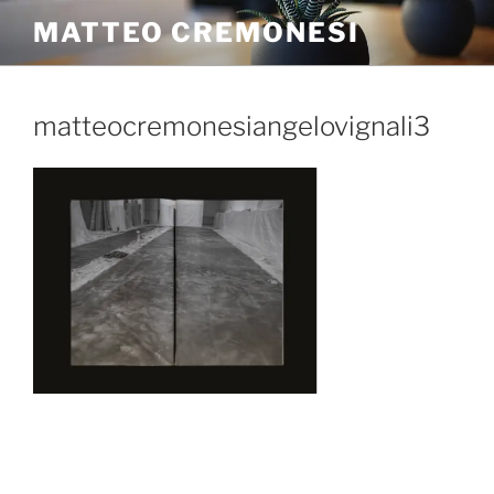
MATTEO CREMONESI
matteocremonesiangelovignali3