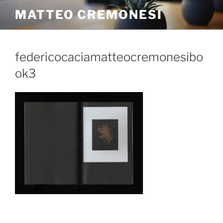
MATTEO CREMONESI
federicocaciamatteocremonesibo
ok3